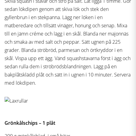
Skiva squash i stavar och strö på salt. Låt ligga 1 timme. Gör
sedan lökdipen genom att skiva lök och stek den
gyllenbrun i en stekpanna. Lägg ner löken i en
matberedare och tillsätt vinäger, honung och senap. Mixa
till en jämn créme och lägg i en skål. Blanda ner majonnäs
och smaka av med salt och peppar. Sätt ugnen på 225
grader. Blanda ströbröd, parmesan och örtkryddor i en
skål. Vispa upp ett ägg. Vänd squashstavarna först i ägg och
sedan rulla dem i ströbrödsblandningen. Lägg på en
bakplåtsklädd plåt och sätt in i ugnen i 10 minuter. Servera
med lökdipen.
Grönkålschips – 1 plåt