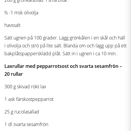
200 g grönkålsblad i små bitar.
½ -1 msk olivolja
havssalt
Sätt ugnen på 100 grader. Lägg grönkålen i en skål och häll
i olivolja och strö på lite salt. Blanda om och lägg upp på ett
bakplåtspappersklädd plåt. Sätt in i ugnen i ca 10 min.
Laxrullar med pepparrotsost och svarta sesamfrön –
20 rullar
300 g skivad rökt lax
1 ask färskostpepparrot
25 g rucolasallad
1 dl svarta sesamfrön