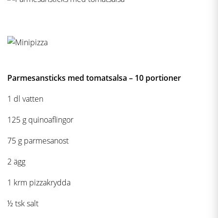
Parmesansticks med tomatsalsa – 10 portioner
1 dl vatten
125 g quinoaflingor
75 g parmesanost
2 ägg
1 krm pizzakrydda
½ tsk salt