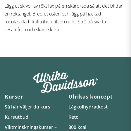
Lägg ut skivor av rökt lax på en skärbräda så att det bildar
en rektangel. Bred ut osten och lägg på hackad
rucolasallad. Rulla ihop till en rulle. Strö på svarta
sesamfrön och skär i skivor.
Kurser
Ulrikas koncept
Så här väljer du kurs
Lågkolhydratkost
Kursutbud
Keto
Viktminskningskurser –
800 kcal