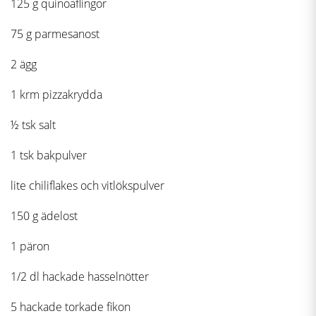
125 g quinoaflingor
75 g parmesanost
2 ägg
1 krm pizzakrydda
½ tsk salt
1 tsk bakpulver
lite chiliflakes och vitlökspulver
150 g ädelost
1 päron
1/2 dl hackade hasselnötter
5 hackade torkade fikon