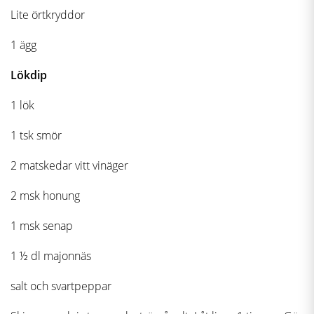
Lite örtkryddor
1 ägg
Lökdip
1 lök
1 tsk smör
2 matskedar vitt vinäger
2 msk honung
1 msk senap
1 ½ dl majonnäs
salt och svartpeppar