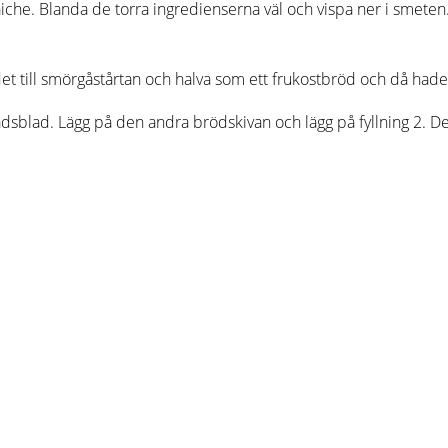
raiche. Blanda de torra ingredienserna väl och vispa ner i smete
t till smörgåstårtan och halva som ett frukostbröd och då hade j
adsblad. Lägg på den andra brödskivan och lägg på fyllning 2. Dek