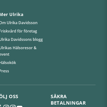
Mer Ulrika
Om Ulrika Davidsson
Friskvård för företag
Ulrika Davidssons blogg
Ulrikas Hälsoresor &
event
Hälsokök
Press
ÖLJ OSS
SÄKRA
BETALNINGAR