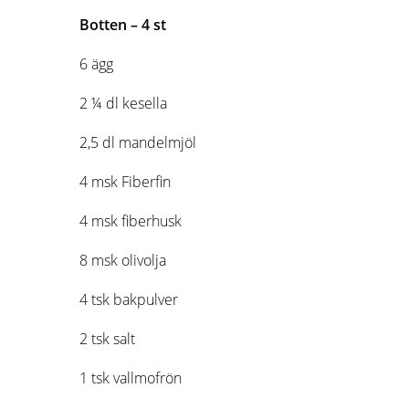
Botten – 4 st
6 ägg
2 ¼ dl kesella
2,5 dl mandelmjöl
4 msk Fiberfin
4 msk fiberhusk
8 msk olivolja
4 tsk bakpulver
2 tsk salt
1 tsk vallmofrön