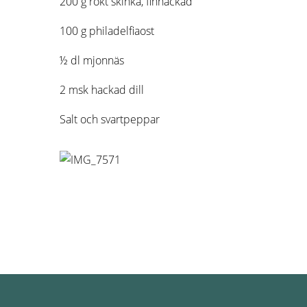
200 g rökt skinka, finhackad
100 g philadelfiaost
½ dl mjonnäs
2 msk hackad dill
Salt och svartpeppar