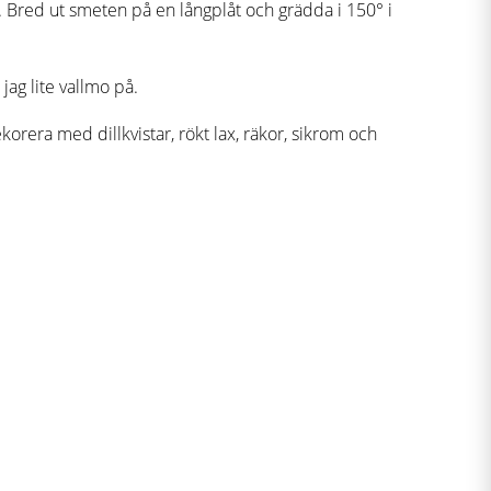
n. Bred ut smeten på en långplåt och grädda i 150° i
ag lite vallmo på.
orera med dillkvistar, rökt lax, räkor, sikrom och