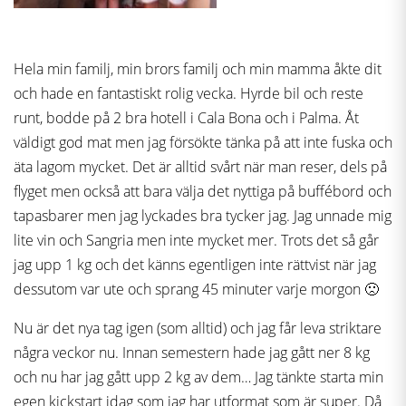
Hela min familj, min brors familj och min mamma åkte dit
och hade en fantastiskt rolig vecka. Hyrde bil och reste
runt, bodde på 2 bra hotell i Cala Bona och i Palma. Åt
väldigt god mat men jag försökte tänka på att inte fuska och
äta lagom mycket. Det är alltid svårt när man reser, dels på
flyget men också att bara välja det nyttiga på buffébord och
tapasbarer men jag lyckades bra tycker jag. Jag unnade mig
lite vin och Sangria men inte mycket mer. Trots det så går
jag upp 1 kg och det känns egentligen inte rättvist när jag
dessutom var ute och sprang 45 minuter varje morgon 🙁
Nu är det nya tag igen (som alltid) och jag får leva striktare
några veckor nu. Innan semestern hade jag gått ner 8 kg
och nu har jag gått upp 2 kg av dem… Jag tänkte starta min
egen kickstart idag som jag har utformat som är super. Då