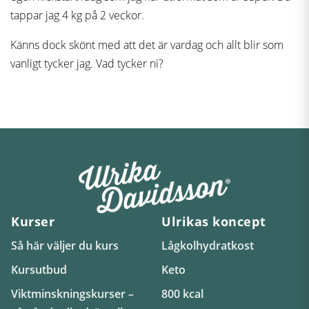
tappar jag 4 kg på 2 veckor.
Känns dock skönt med att det är vardag och allt blir som
vanligt tycker jag. Vad tycker ni?
Kurser
Ulrikas koncept
Så här väljer du kurs
Lågkolhydratkost
Kursutbud
Keto
Viktminskningskurser –
800 kcal