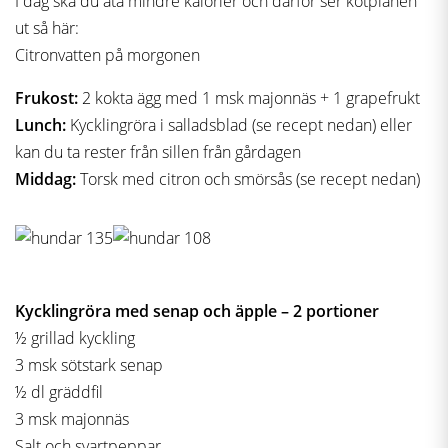
I dag ska du äta mindre kalorier och därför ser kotplanen
ut så här:
Citronvatten på morgonen
Frukost:
2 kokta ägg med 1 msk majonnäs + 1 grapefrukt
Lunch:
Kycklingröra i salladsblad (se recept nedan) eller
kan du ta rester från sillen från gårdagen
Middag:
Torsk med citron och smörsås (se recept nedan)
Kycklingröra med senap och äpple – 2 portioner
½ grillad kyckling
3 msk sötstark senap
½ dl gräddfil
3 msk majonnäs
Salt och svartpeppar