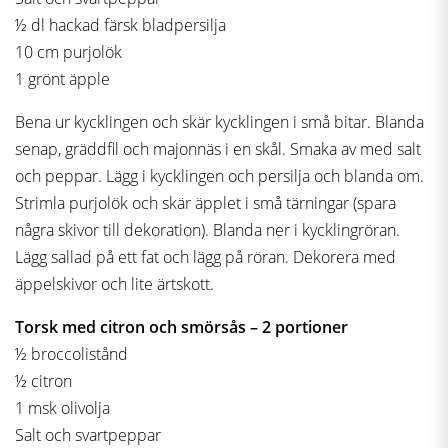
½ dl hackad färsk bladpersilja
10 cm purjolök
1 grönt äpple
Bena ur kycklingen och skär kycklingen i små bitar. Blanda
senap, gräddfil och majonnäs i en skål. Smaka av med salt
och peppar. Lägg i kycklingen och persilja och blanda om.
Strimla purjolök och skär äpplet i små tärningar (spara
några skivor till dekoration). Blanda ner i kycklingröran.
Lägg sallad på ett fat och lägg på röran. Dekorera med
äppelskivor och lite ärtskott.
Torsk med citron och smörsås – 2 portioner
½ broccolistånd
½ citron
1 msk olivolja
Salt och svartpeppar