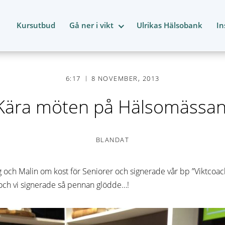
Kursutbud
Gå ner i vikt
Ulrikas Hälsobank
In
6:17
8 NOVEMBER, 2013
Kära möten på Hälsomässan
BLANDAT
ag och Malin om kost för Seniorer och signerade vår bp ”Viktcoa
 och vi signerade så pennan glödde…!