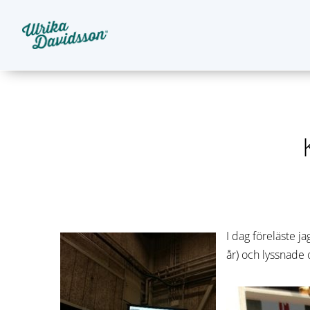
I dag föreläste j
år) och lyssnade