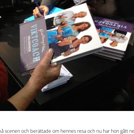
 på scenen och berättade om hennes resa och nu har hon gått ner 1