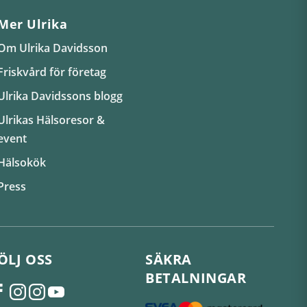
Mer Ulrika
Om Ulrika Davidsson
Friskvård för företag
Ulrika Davidssons blogg
Ulrikas Hälsoresor &
event
Hälsokök
Press
ÖLJ OSS
SÄKRA
BETALNINGAR