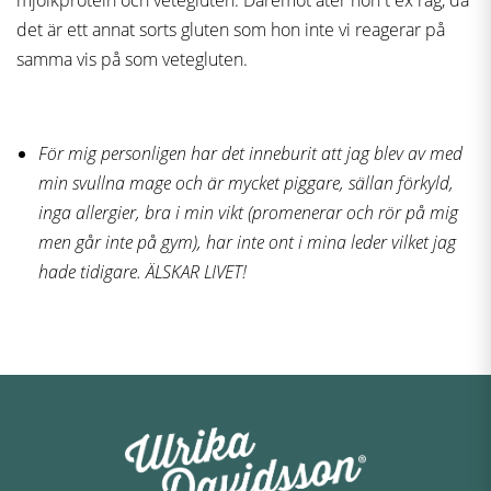
mjölkprotein och vetegluten. Däremot äter hon t ex råg, då
det är ett annat sorts gluten som hon inte vi reagerar på
samma vis på som vetegluten.
För mig personligen har det inneburit att jag blev av med
min svullna mage och är mycket piggare, sällan förkyld,
inga allergier, bra i min vikt (promenerar och rör på mig
men går inte på gym), har inte ont i mina leder vilket jag
hade tidigare. ÄLSKAR LIVET!