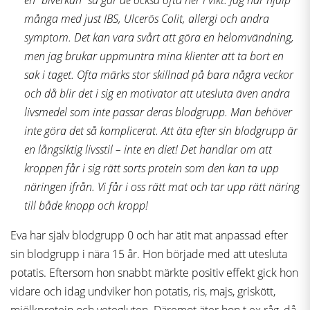
en ”biverkan” så går de också ofta ner i vikt. Jag har hjälp
många med just IBS, Ulcerös Colit, allergi och andra
symptom. Det kan vara svårt att göra en helomvändning,
men jag brukar uppmuntra mina klienter att ta bort en
sak i taget. Ofta märks stor skillnad på bara några veckor
och då blir det i sig en motivator att utesluta även andra
livsmedel som inte passar deras blodgrupp. Man behöver
inte göra det så komplicerat. Att äta efter sin blodgrupp är
en långsiktig livsstil – inte en diet! Det handlar om att
kroppen får i sig rätt sorts protein som den kan ta upp
näringen ifrån. Vi får i oss rätt mat och tar upp rätt näring
till både knopp och kropp!
Eva har själv blodgrupp 0 och har ätit mat anpassad efter
sin blodgrupp i nära 15 år. Hon började med att utesluta
potatis. Eftersom hon snabbt märkte positiv effekt gick hon
vidare och idag undviker hon potatis, ris, majs, griskött,