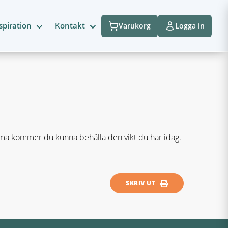
spiration
Kontakt
Varukorg
Logga in
ema kommer du kunna behålla den vikt du har idag.
SKRIV UT