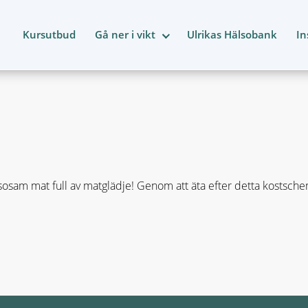
Kursutbud
Gå ner i vikt
Ulrikas Hälsobank
In
osam mat full av matglädje! Genom att äta efter detta kostsch