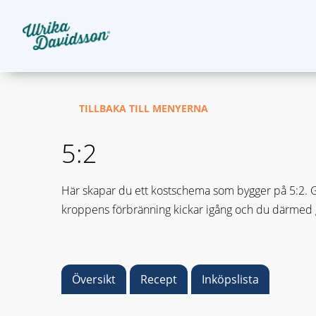
TILLBAKA TILL MENYERNA
5:2
Här skapar du ett kostschema som bygger på 5:2. Gru
kroppens förbränning kickar igång och du därmed gå
Översikt
Recept
Inköpslista