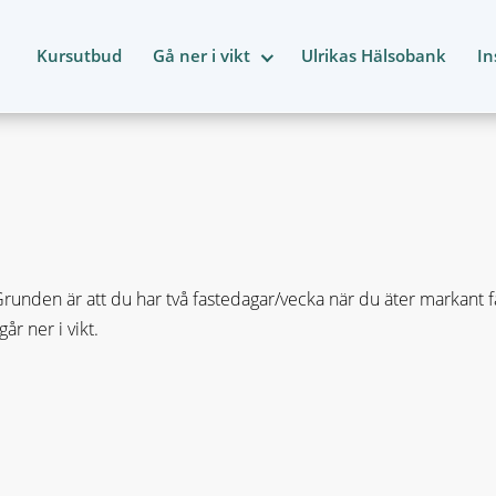
Kursutbud
Gå ner i vikt
Ulrikas Hälsobank
In
nden är att du har två fastedagar/vecka när du äter markant fär
r ner i vikt.