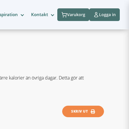
spiration
Kontakt
Varukorg
Logga in
re kalorier än övriga dagar. Detta gör att
SKRIV UT