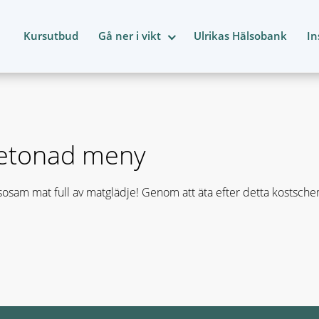
Kursutbud
Gå ner i vikt
Ulrikas Hälsobank
In
betonad meny
osam mat full av matglädje! Genom att äta efter detta kostsch