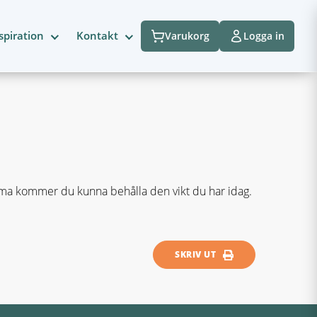
spiration
Kontakt
Varukorg
Logga in
ema kommer du kunna behålla den vikt du har idag.
SKRIV UT