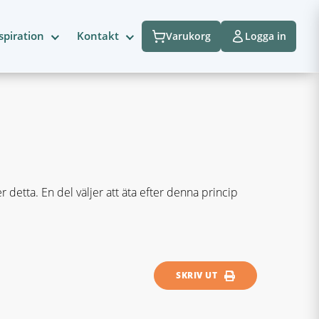
spiration
Kontakt
Varukorg
Logga in
 detta. En del väljer att äta efter denna princip
SKRIV UT