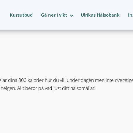
Kursutbud
Gå ner i vikt
Ulrikas Hälsobank
In
elar dina 800 kalorier hur du vill under dagen men inte överstiger
 helgen. Allt beror på vad just ditt hälsomål är!