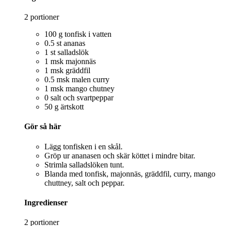
2 portioner
100 g tonfisk i vatten
0.5 st ananas
1 st salladslök
1 msk majonnäs
1 msk gräddfil
0.5 msk malen curry
1 msk mango chutney
0 salt och svartpeppar
50 g ärtskott
Gör så här
Lägg tonfisken i en skål.
Gröp ur ananasen och skär köttet i mindre bitar.
Strimla salladslöken tunt.
Blanda med tonfisk, majonnäs, gräddfil, curry, mango
chuttney, salt och peppar.
Ingredienser
2 portioner