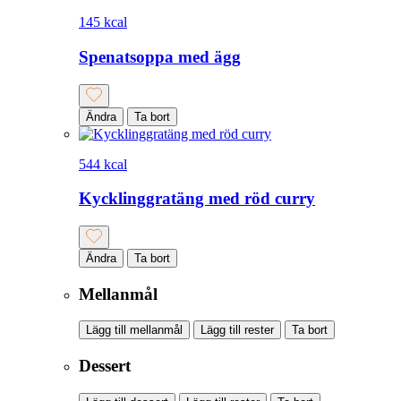
145 kcal
Spenatsoppa med ägg
Ändra
Ta bort
544 kcal
Kycklinggratäng med röd curry
Ändra
Ta bort
Mellanmål
Lägg till mellanmål
Lägg till rester
Ta bort
Dessert