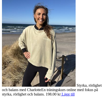
Styrka, rörlighet
och balans med Charlotte
En träningskurs online med fokus på
S
styrka, rörlighet och balans.
198.00
kr
Lägg till
o
e
1