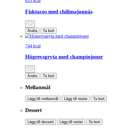
635 kcal
Fisktacos med chilimajonnäs
Ändra
Ta bort
744 kcal
Högrevsgryta med champinjoner
Ändra
Ta bort
Mellanmål
Lägg till mellanmål
Lägg till rester
Ta bort
Dessert
Lägg till dessert
Lägg till rester
Ta bort