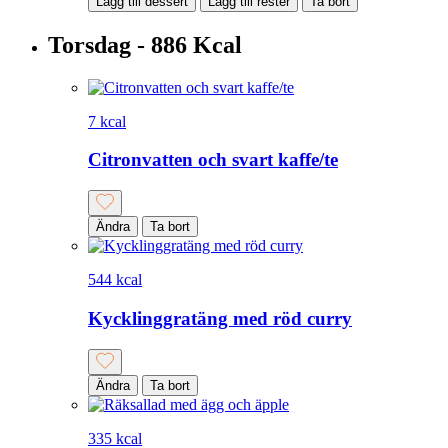
Lägg till dessert
Lägg till rester
Ta bort
Torsdag - 886 Kcal
7 kcal
Citronvatten och svart kaffe/te
Ändra
Ta bort
544 kcal
Kycklinggratäng med röd curry
Ändra
Ta bort
335 kcal