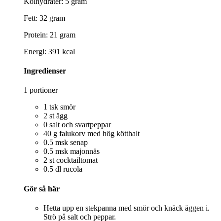
Kolhydrater: 5 gram
Fett: 32 gram
Protein: 21 gram
Energi: 391 kcal
Ingredienser
1 portioner
1 tsk smör
2 st ägg
0 salt och svartpeppar
40 g falukorv med hög kötthalt
0.5 msk senap
0.5 msk majonnäs
2 st cocktailtomat
0.5 dl rucola
Gör så här
Hetta upp en stekpanna med smör och knäck äggen i.
Strö på salt och peppar.