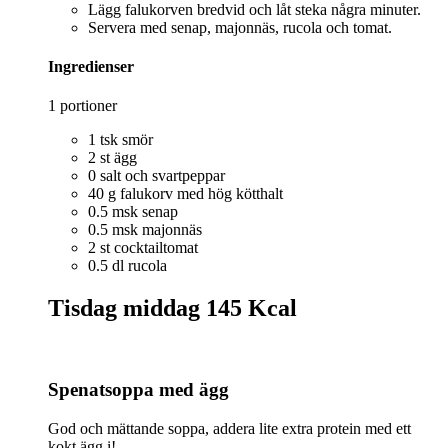
Lägg falukorven bredvid och låt steka några minuter.
Servera med senap, majonnäs, rucola och tomat.
Ingredienser
1 portioner
1 tsk smör
2 st ägg
0 salt och svartpeppar
40 g falukorv med hög kötthalt
0.5 msk senap
0.5 msk majonnäs
2 st cocktailtomat
0.5 dl rucola
Tisdag middag
145 Kcal
Spenatsoppa med ägg
God och mättande soppa, addera lite extra protein med ett
kokt ägg i!