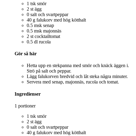
1 tsk smör
2 st ägg
0 salt och svartpeppar
40 g falukorv med hög kötthalt
0.5 msk senap
0.5 msk majonnäs
2 st cocktailtomat
0.5 dl rucola
Gör så här
Hetta upp en stekpanna med smör och knäck äggen i.
Strö på salt och peppar.
Lägg falukorven bredvid och låt steka några minuter.
Servera med senap, majonnäs, rucola och tomat.
Ingredienser
1 portioner
1 tsk smör
2 st ägg
0 salt och svartpeppar
40 g falukorv med hög kötthalt