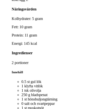
Näringsvärden
Kolhydrater: 5 gram
Fett: 10 gram
Protein: 11 gram
Energi: 145 kcal
Ingredienser
2 portioner
Innehåll
0.5 st gul lök
1 klyfta vitlök
1 tsk olivolja
250 g bladspenat
1 st hönsbuljongtärning
0 salt och svartpeppar
1 st muskotnöt