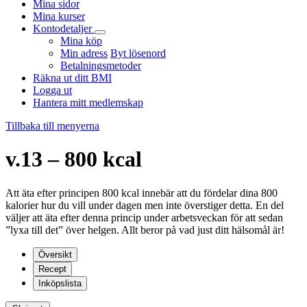
Mina sidor
Mina kurser
Kontodetaljer
Mina köp
Min adress
Byt lösenord
Betalningsmetoder
Räkna ut ditt BMI
Logga ut
Hantera mitt medlemskap
Tillbaka till menyerna
v.13 – 800 kcal
Att äta efter principen 800 kcal innebär att du fördelar dina 800
kalorier hur du vill under dagen men inte överstiger detta. En del
väljer att äta efter denna princip under arbetsveckan för att sedan
”lyxa till det” över helgen. Allt beror på vad just ditt hälsomål är!
Översikt
Recept
Inköpslista