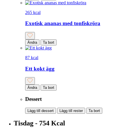
265 kcal
Exotisk ananas med tonfiskröra
Ändra
Ta bort
87 kcal
Ett kokt ägg
Ändra
Ta bort
Dessert
Lägg till dessert
Lägg till rester
Ta bort
Tisdag - 754 Kcal