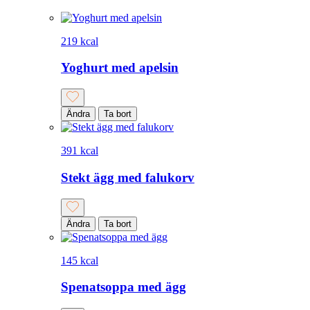
219 kcal
Yoghurt med apelsin
Ändra
Ta bort
391 kcal
Stekt ägg med falukorv
Ändra
Ta bort
145 kcal
Spenatsoppa med ägg