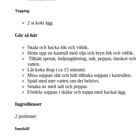
Topping
2 st kokt ägg
Gör så här
Skala och hacka lök och vitlök.
Hetta upp en kastrull med olja och bryn lök och vitlök.
Tillsätt spenat, buljongtärning, salt, peppar, muskot och
vatten.
Låt koka ihop i ca 15 minuter.
Mixa soppan slät och häll tillbaka soppan i kastrullen.
Späd med mer vatten om det behövs.
Smaka av med salt och peppar.
Fördela soppan i skålar och toppa med hackat ägg.
Ingredienser
2 portioner
Innehåll