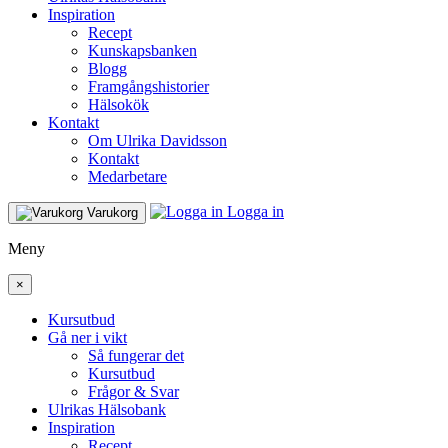
Inspiration
Recept
Kunskapsbanken
Blogg
Framgångshistorier
Hälsokök
Kontakt
Om Ulrika Davidsson
Kontakt
Medarbetare
Logga in
Varukorg
Meny
×
Kursutbud
Gå ner i vikt
Så fungerar det
Kursutbud
Frågor & Svar
Ulrikas Hälsobank
Inspiration
Recept