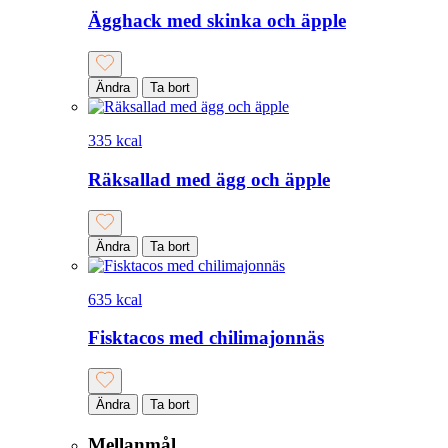
Ägghack med skinka och äpple
Ändra
Ta bort
335 kcal
Räksallad med ägg och äpple
Ändra
Ta bort
635 kcal
Fisktacos med chilimajonnäs
Ändra
Ta bort
Mellanmål