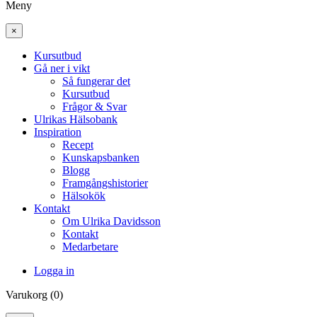
Meny
×
Kursutbud
Gå ner i vikt
Så fungerar det
Kursutbud
Frågor & Svar
Ulrikas Hälsobank
Inspiration
Recept
Kunskapsbanken
Blogg
Framgångshistorier
Hälsokök
Kontakt
Om Ulrika Davidsson
Kontakt
Medarbetare
Logga in
Varukorg (0)