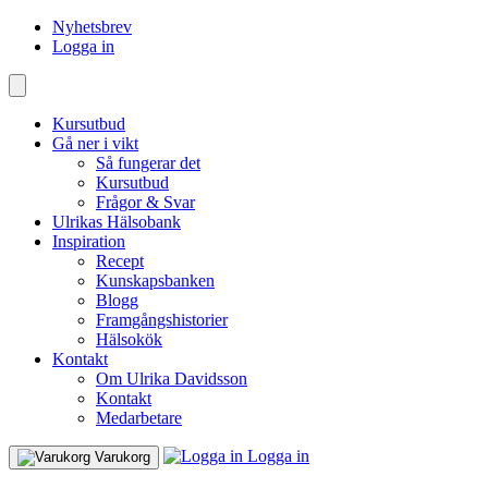
Nyhetsbrev
Logga in
Kursutbud
Gå ner i vikt
Så fungerar det
Kursutbud
Frågor & Svar
Ulrikas Hälsobank
Inspiration
Recept
Kunskapsbanken
Blogg
Framgångshistorier
Hälsokök
Kontakt
Om Ulrika Davidsson
Kontakt
Medarbetare
Logga in
Varukorg