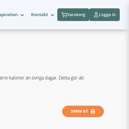
spiration
Kontakt
Varukorg
Logga in
re kalorier än övriga dagar. Detta gör att
SKRIV UT