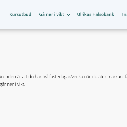
Kursutbud
Gå ner i vikt
Ulrikas Hälsobank
In
nden är att du har två fastedagar/vecka när du äter markant fär
r ner i vikt.