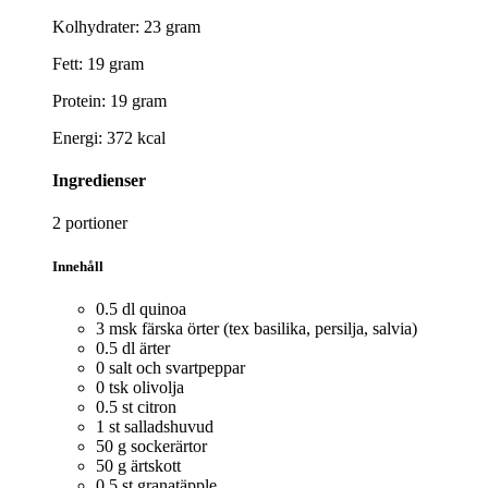
Kolhydrater: 23 gram
Fett: 19 gram
Protein: 19 gram
Energi: 372 kcal
Ingredienser
2 portioner
Innehåll
0.5 dl quinoa
3 msk färska örter (tex basilika, persilja, salvia)
0.5 dl ärter
0 salt och svartpeppar
0 tsk olivolja
0.5 st citron
1 st salladshuvud
50 g sockerärtor
50 g ärtskott
0.5 st granatäpple