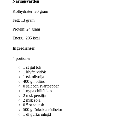
Näringsvärden
Kolhydrater: 20 gram
Fett: 13 gram
Protein: 24 gram
Energi: 295 kcal
Ingredienser
4 portioner
1 st gul lök
1 klyfta vitlök
1 tsk olivolja
400 g nötfärs
0 salt och svartpeppar
1 nypa chiliflakes
2 msk persilja
2 msk soja
0.5 st squash
500 g förkokta rödbetor
1 dl gurka inlagd