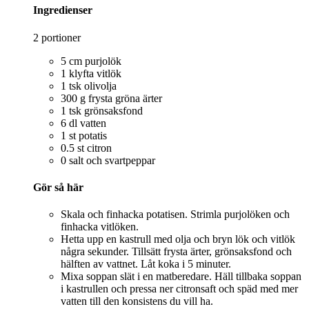
Ingredienser
2 portioner
5 cm purjolök
1 klyfta vitlök
1 tsk olivolja
300 g frysta gröna ärter
1 tsk grönsaksfond
6 dl vatten
1 st potatis
0.5 st citron
0 salt och svartpeppar
Gör så här
Skala och finhacka potatisen. Strimla purjolöken och
finhacka vitlöken.
Hetta upp en kastrull med olja och bryn lök och vitlök
några sekunder. Tillsätt frysta ärter, grönsaksfond och
hälften av vattnet. Låt koka i 5 minuter.
Mixa soppan slät i en matberedare. Häll tillbaka soppan
i kastrullen och pressa ner citronsaft och späd med mer
vatten till den konsistens du vill ha.