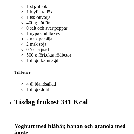
1 st gul lök
1 klyfta vitlök
1 tsk olivolja
400 g nötfärs
0 salt och svartpeppar
1 nypa chiliflakes
2 msk persilja
2 msk soja
0.5 st squash
500 g förkokta rödbetor
1 dl gurka inlagd
Tillbehör
4 dl blandsallad
1 dl gräddfil
Tisdag frukost
341 Kcal
Yoghurt med blåbär, banan och granola med
äpple