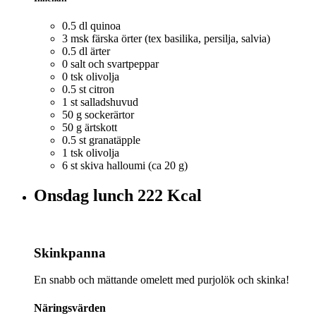
0.5 dl quinoa
3 msk färska örter (tex basilika, persilja, salvia)
0.5 dl ärter
0 salt och svartpeppar
0 tsk olivolja
0.5 st citron
1 st salladshuvud
50 g sockerärtor
50 g ärtskott
0.5 st granatäpple
1 tsk olivolja
6 st skiva halloumi (ca 20 g)
Onsdag lunch
222 Kcal
Skinkpanna
En snabb och mättande omelett med purjolök och skinka!
Näringsvärden