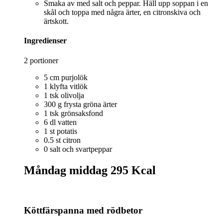
Smaka av med salt och peppar. Häll upp soppan i en
skål och toppa med några ärter, en citronskiva och
ärtskott.
Ingredienser
2 portioner
5 cm purjolök
1 klyfta vitlök
1 tsk olivolja
300 g frysta gröna ärter
1 tsk grönsaksfond
6 dl vatten
1 st potatis
0.5 st citron
0 salt och svartpeppar
Måndag middag
295 Kcal
Köttfärspanna med rödbetor