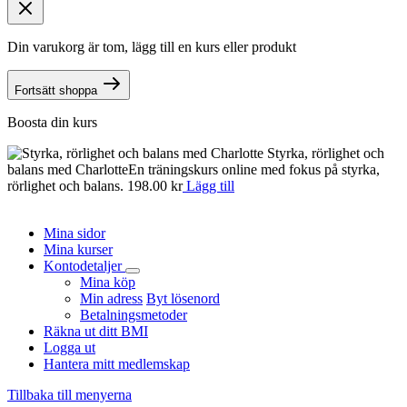
Din varukorg är tom, lägg till en kurs eller produkt
Fortsätt shoppa
Boosta din kurs
Styrka, rörlighet och
balans med Charlotte
En träningskurs online med fokus på styrka,
n
rörlighet och balans.
198.00
kr
Lägg till
o
d
Mina sidor
Mina kurser
Kontodetaljer
Mina köp
Min adress
Byt lösenord
Betalningsmetoder
Räkna ut ditt BMI
Logga ut
Hantera mitt medlemskap
Tillbaka till menyerna