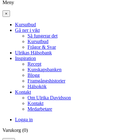
Meny
×
Kursutbud
Gå ner i vikt
Så fungerar det
Kursutbud
Frågor & Svar
Ulrikas Hälsobank
Inspiration
Recept
Kunskapsbanken
Blogg
Framgångshistorier
Hälsokök
Kontakt
Om Ulrika Davidsson
Kontakt
Medarbetare
Logga in
Varukorg (0)