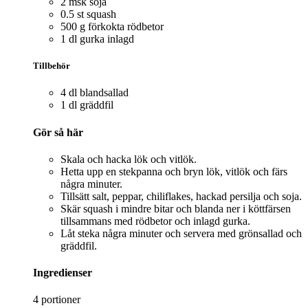
2 msk soja
0.5 st squash
500 g förkokta rödbetor
1 dl gurka inlagd
Tillbehör
4 dl blandsallad
1 dl gräddfil
Gör så här
Skala och hacka lök och vitlök.
Hetta upp en stekpanna och bryn lök, vitlök och färs
några minuter.
Tillsätt salt, peppar, chiliflakes, hackad persilja och soja.
Skär squash i mindre bitar och blanda ner i köttfärsen
tillsammans med rödbetor och inlagd gurka.
Låt steka några minuter och servera med grönsallad och
gräddfil.
Ingredienser
4 portioner