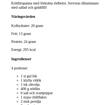
Köttfärspanna med förkokta rödbetor. Serveras tillsammans
med sallad och gräddfil!
Näringsvärden
Kolhydrater: 20 gram
Fett: 13 gram
Protein: 24 gram
Energi: 295 kcal
Ingredienser
4 portioner
1 st gul lök
1 klyfta vitlök
1 tsk olivolja
400 g nötfärs
0 salt och svartpeppar
1 nypa chiliflakes
2 msk persilja