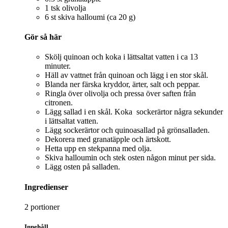
1 tsk olivolja
6 st skiva halloumi (ca 20 g)
Gör så här
Skölj quinoan och koka i lättsaltat vatten i ca 13
minuter.
Häll av vattnet från quinoan och lägg i en stor skål.
Blanda ner färska kryddor, ärter, salt och peppar.
Ringla över olivolja och pressa över saften från
citronen.
Lägg sallad i en skål. Koka sockerärtor några sekunder
i lättsaltat vatten.
Lägg sockerärtor och quinoasallad på grönsalladen.
Dekorera med granatäpple och ärtskott.
Hetta upp en stekpanna med olja.
Skiva halloumin och stek osten någon minut per sida.
Lägg osten på salladen.
Ingredienser
2 portioner
Innehåll