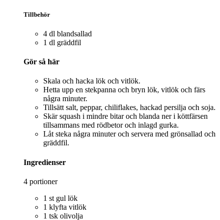
Tillbehör
4 dl blandsallad
1 dl gräddfil
Gör så här
Skala och hacka lök och vitlök.
Hetta upp en stekpanna och bryn lök, vitlök och färs
några minuter.
Tillsätt salt, peppar, chiliflakes, hackad persilja och soja.
Skär squash i mindre bitar och blanda ner i köttfärsen
tillsammans med rödbetor och inlagd gurka.
Låt steka några minuter och servera med grönsallad och
gräddfil.
Ingredienser
4 portioner
1 st gul lök
1 klyfta vitlök
1 tsk olivolja