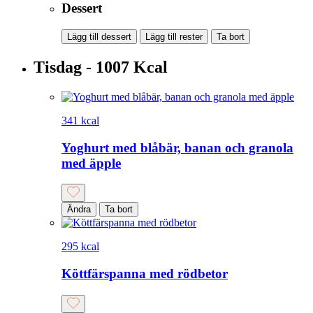
Dessert
Lägg till dessert
Lägg till rester
Ta bort
Tisdag - 1007 Kcal
341 kcal
Yoghurt med blåbär, banan och granola
med äpple
Ändra
Ta bort
295 kcal
Köttfärspanna med rödbetor