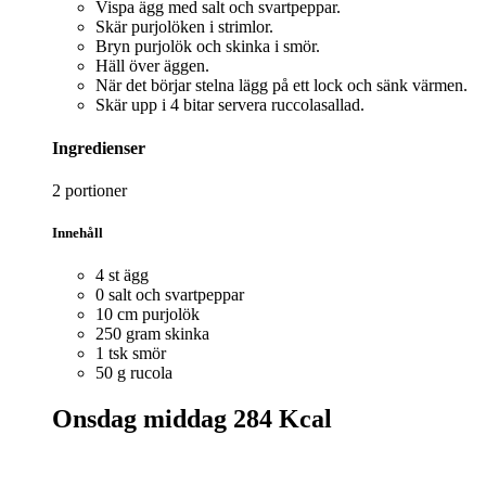
Vispa ägg med salt och svartpeppar.
Skär purjolöken i strimlor.
Bryn purjolök och skinka i smör.
Häll över äggen.
När det börjar stelna lägg på ett lock och sänk värmen.
Skär upp i 4 bitar servera ruccolasallad.
Ingredienser
2 portioner
Innehåll
4 st ägg
0 salt och svartpeppar
10 cm purjolök
250 gram skinka
1 tsk smör
50 g rucola
Onsdag middag
284 Kcal