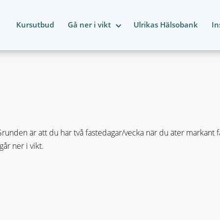
Kursutbud
Gå ner i vikt
Ulrikas Hälsobank
In
nden är att du har två fastedagar/vecka när du äter markant fär
r ner i vikt.