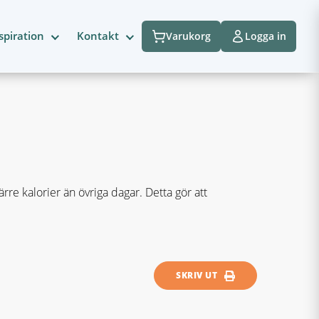
spiration
Kontakt
Varukorg
Logga in
re kalorier än övriga dagar. Detta gör att
SKRIV UT