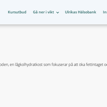
Kursutbud
Gå ner i vikt
Ulrikas Hälsobank
In
en, en lågkolhydratkost som fokuserar på att öka fettintaget oc