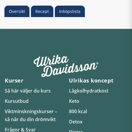
Översikt
Recept
Inköpslista
Kurser
Ulrikas koncept
Så här väljer du kurs
Lågkolhydratkost
Kursutbud
Keto
Viktminskningskurser –
800 kcal
så når du din drömvikt
Detox
Frågor & Svar
Dieter