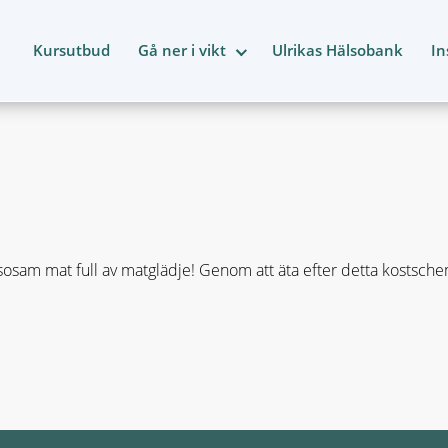
Kursutbud
Gå ner i vikt
Ulrikas Hälsobank
In
osam mat full av matglädje! Genom att äta efter detta kostsch