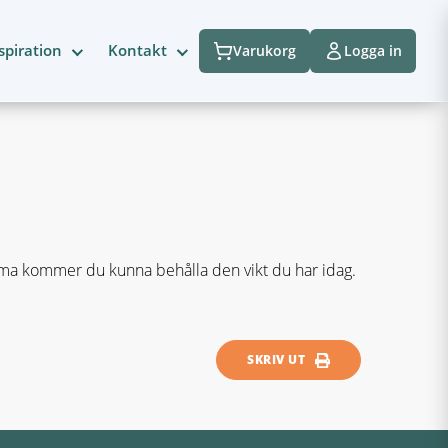
spiration
Kontakt
Varukorg
Logga in
ema kommer du kunna behålla den vikt du har idag.
SKRIV UT