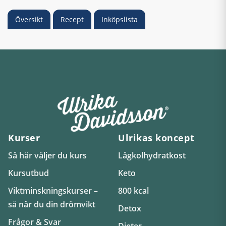
Översikt
Recept
Inköpslista
Kurser
Ulrikas koncept
Så här väljer du kurs
Lågkolhydratkost
Kursutbud
Keto
Viktminskningskurser –
800 kcal
så når du din drömvikt
Detox
Frågor & Svar
Dieter