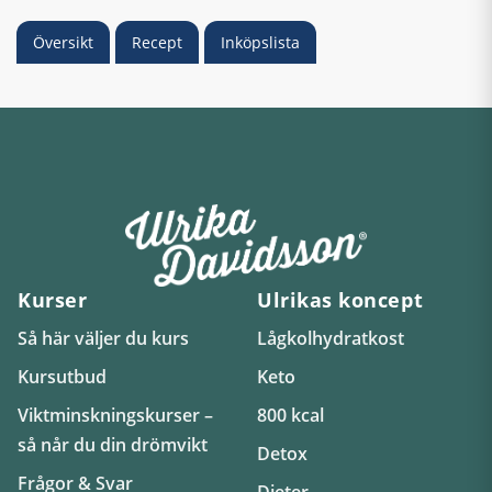
Översikt
Recept
Inköpslista
Kurser
Ulrikas koncept
Så här väljer du kurs
Lågkolhydratkost
Kursutbud
Keto
Viktminskningskurser –
800 kcal
så når du din drömvikt
Detox
Frågor & Svar
Dieter