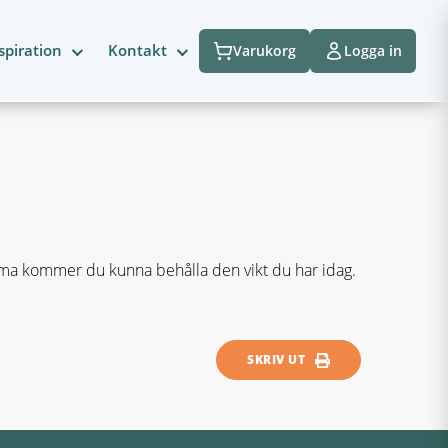
spiration
Kontakt
Varukorg
Logga in
ema kommer du kunna behålla den vikt du har idag.
SKRIV UT