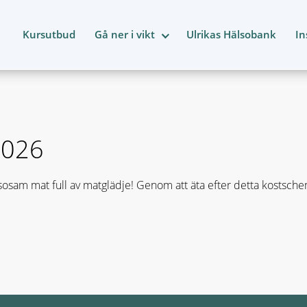
Kursutbud
Gå ner i vikt
Ulrikas Hälsobank
In
2026
osam mat full av matglädje! Genom att äta efter detta kostsch