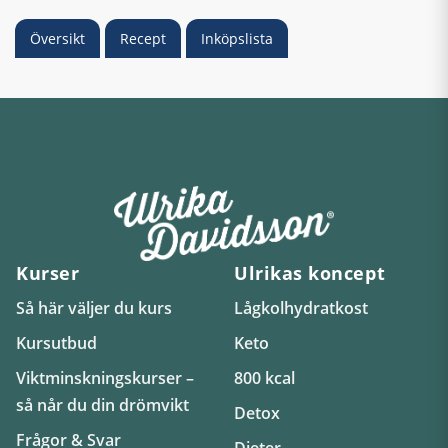
Översikt
Recept
Inköpslista
Kurser
Ulrikas koncept
Så här väljer du kurs
Lågkolhydratkost
Kursutbud
Keto
Viktminskningskurser –
800 kcal
så når du din drömvikt
Detox
Frågor & Svar
Dieter