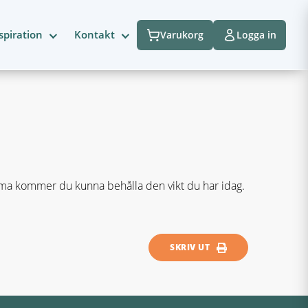
spiration
Kontakt
Varukorg
Logga in
ema kommer du kunna behålla den vikt du har idag.
SKRIV UT