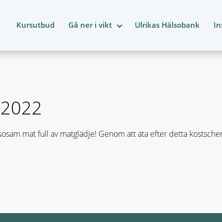
Kursutbud
Gå ner i vikt
Ulrikas Hälsobank
In
1 2022
osam mat full av matglädje! Genom att äta efter detta kostsch