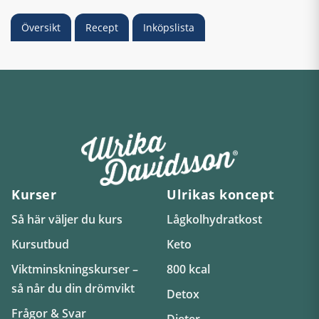
Översikt
Recept
Inköpslista
Kurser
Ulrikas koncept
Så här väljer du kurs
Lågkolhydratkost
Kursutbud
Keto
Viktminskningskurser –
800 kcal
så når du din drömvikt
Detox
Frågor & Svar
Dieter