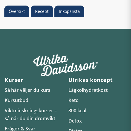
Översikt
Recept
Inköpslista
Kurser
Ulrikas koncept
Så här väljer du kurs
Lågkolhydratkost
Kursutbud
Keto
Viktminskningskurser –
800 kcal
så når du din drömvikt
Detox
Frågor & Svar
Dieter