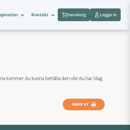
spiration
Kontakt
Varukorg
Logga in
ema kommer du kunna behålla den vikt du har idag.
SKRIV UT