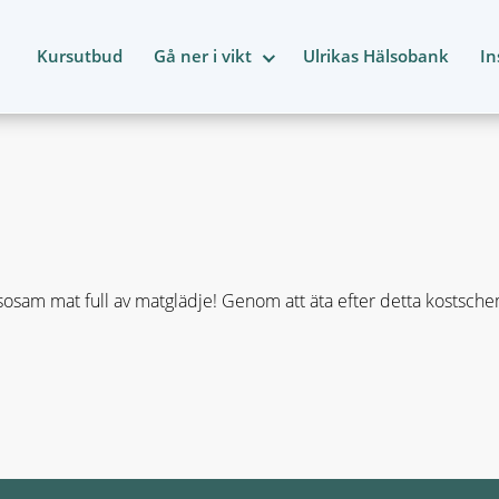
Kursutbud
Gå ner i vikt
Ulrikas Hälsobank
In
osam mat full av matglädje! Genom att äta efter detta kostsch