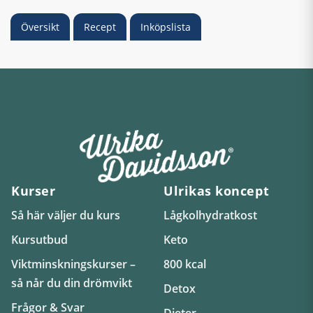
Översikt
Recept
Inköpslista
Kurser
Ulrikas koncept
Så här väljer du kurs
Lågkolhydratkost
Kursutbud
Keto
Viktminskningskurser –
800 kcal
så når du din drömvikt
Detox
Frågor & Svar
Dieter