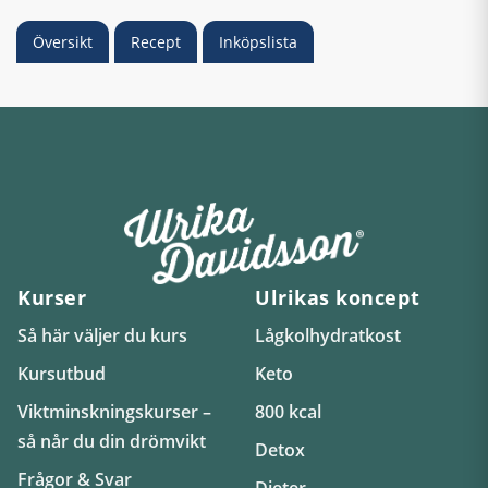
Översikt
Recept
Inköpslista
Kurser
Ulrikas koncept
Så här väljer du kurs
Lågkolhydratkost
Kursutbud
Keto
Viktminskningskurser –
800 kcal
så når du din drömvikt
Detox
Frågor & Svar
Dieter