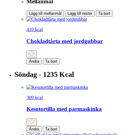
Mellanmål
Lägg till mellanmål
Lägg till rester
Ta bort
410 kcal
Chokladtårta med jordgubbar
Ändra
Ta bort
Söndag - 1235 Kcal
309 kcal
Kesotortilla med parmaskinka
Ändra
Ta bort