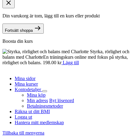
Din varukorg är tom, lägg till en kurs eller produkt
Fortsätt shoppa
Boosta din kurs
Styrka, rörlighet och
balans med Charlotte
En träningskurs online med fokus på styrka,
n
rörlighet och balans.
198.00
kr
Lägg till
o
d
Mina sidor
Mina kurser
Kontodetaljer
Mina köp
Min adress
Byt lösenord
Betalningsmetoder
Räkna ut ditt BMI
Logga ut
Hantera mitt medlemskap
Tillbaka till menyerna