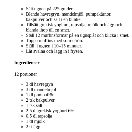
Sätt ugnen på 225 grader.
Blanda havregryn, mandelmjöl, pumpakärnor,
bakpulver och salt i en bunke.
Tillsätt grekisk yoghurt, rapsolja, mjölk och ägg och
blanda ihop till en smet.
Ställ 12 muffinsformar på en ugnsplåt och klicka i smet.
Toppa muffins med solrosfrön.
Ställ i ugnen i 10–15 minuter.
Låt svalna och lägg in i frysen.
Ingredienser
12 portioner
3 dl havregryn
3 dl mandelmjöl
1 dl pumpafrön
2 tsk bakpulver
1 tsk salt
2.5 dl grekisk yoghurt 6%
0.5 dl rapsolja
1 dl mjölk
2 st ägg