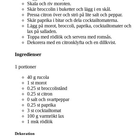
Skala och riv moroten.
Skär broccolin i buketter och lägg i en skål.
Pressa citron över och strö på lite salt och peppar.
Skär paprika i bitar och dela cocktailtomaterna.
Lägg på morot, broccoli, paprika, cocktailtomater och
lax på salladen.
Toppa med rödlök och servera med romsås.
Dekorera med en citronklyfta och en dillkvist.
Ingredienser
1 portioner
40 g rucola
1 st morot
0.25 st broccolistånd
0.25 st citron
0 salt och svartpeppar
0.25 st paprika
3 st cocktailtomat
100 g varmrökt lax
1 msk rödlök
Dekoration