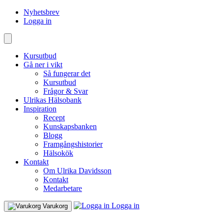
Nyhetsbrev
Logga in
Kursutbud
Gå ner i vikt
Så fungerar det
Kursutbud
Frågor & Svar
Ulrikas Hälsobank
Inspiration
Recept
Kunskapsbanken
Blogg
Framgångshistorier
Hälsokök
Kontakt
Om Ulrika Davidsson
Kontakt
Medarbetare
Logga in
Varukorg