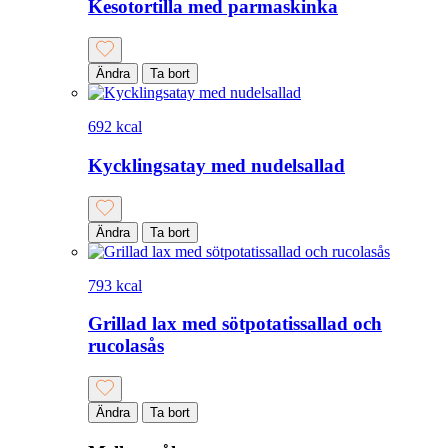
Kesotortilla med parmaskinka
Ändra
Ta bort
692 kcal
Kycklingsatay med nudelsallad
Ändra
Ta bort
793 kcal
Grillad lax med sötpotatissallad och
rucolasås
Ändra
Ta bort