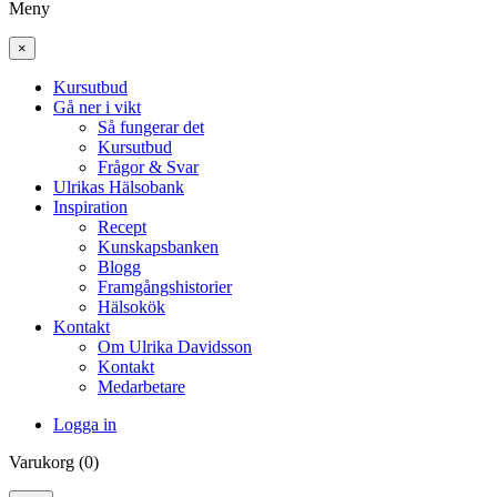
Meny
×
Kursutbud
Gå ner i vikt
Så fungerar det
Kursutbud
Frågor & Svar
Ulrikas Hälsobank
Inspiration
Recept
Kunskapsbanken
Blogg
Framgångshistorier
Hälsokök
Kontakt
Om Ulrika Davidsson
Kontakt
Medarbetare
Logga in
Varukorg (0)