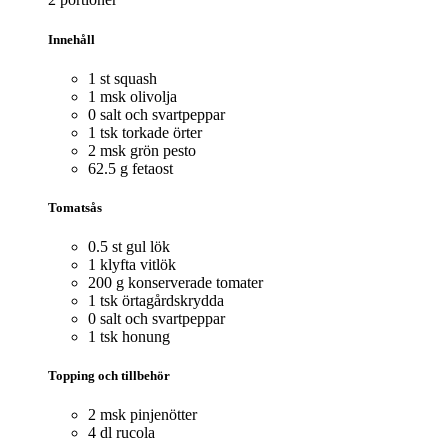
Innehåll
1 st squash
1 msk olivolja
0 salt och svartpeppar
1 tsk torkade örter
2 msk grön pesto
62.5 g fetaost
Tomatsås
0.5 st gul lök
1 klyfta vitlök
200 g konserverade tomater
1 tsk örtagårdskrydda
0 salt och svartpeppar
1 tsk honung
Topping och tillbehör
2 msk pinjenötter
4 dl rucola