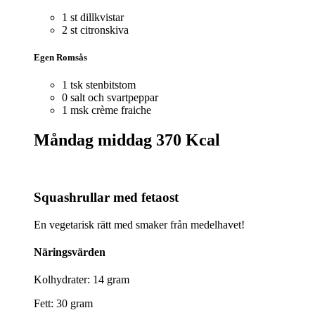
1 st dillkvistar
2 st citronskiva
Egen Romsås
1 tsk stenbitstom
0 salt och svartpeppar
1 msk crème fraiche
Måndag middag
370 Kcal
Squashrullar med fetaost
En vegetarisk rätt med smaker från medelhavet!
Näringsvärden
Kolhydrater: 14 gram
Fett: 30 gram