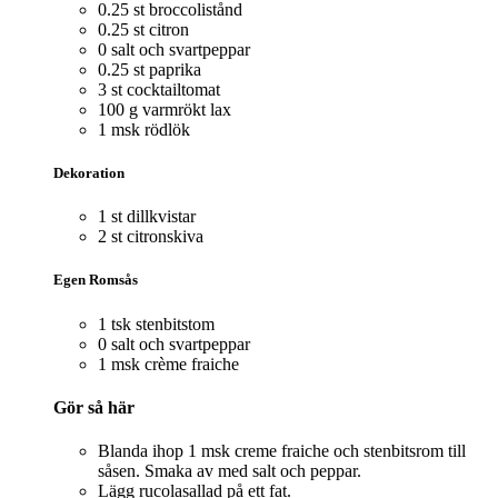
0.25 st broccolistånd
0.25 st citron
0 salt och svartpeppar
0.25 st paprika
3 st cocktailtomat
100 g varmrökt lax
1 msk rödlök
Dekoration
1 st dillkvistar
2 st citronskiva
Egen Romsås
1 tsk stenbitstom
0 salt och svartpeppar
1 msk crème fraiche
Gör så här
Blanda ihop 1 msk creme fraiche och stenbitsrom till
såsen. Smaka av med salt och peppar.
Lägg rucolasallad på ett fat.