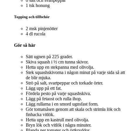
0 salt och svartpeppar
1 tsk honung
Topping och tillbehör
2 msk pinjenötter
4 dl rucola
Gör så här
Sätt ugnen på 225 grader.
Skiva squash i ½ cm tunna skivor.
Hetta upp en stekpanna med olivolja.
Stek squashskivorna i någon minut på varje sida så att
de blir mjuka.
Strö på salt, svartpeppar och torkade örter.
Lägg upp på ett fat.
Fördela pesto på varje squashskiva.
Lägg på fetaost och rulla ihop.
Lägg rullarna i en smord ugnsfast form.
Gör tomatsåsen genom att skala och strimla lök och
finhacka vitlök.
Hetta upp en kastrull med olivolja.
Bryn lök och vitlök i några minuter.
Blanda ner tomater och örtkryddor.