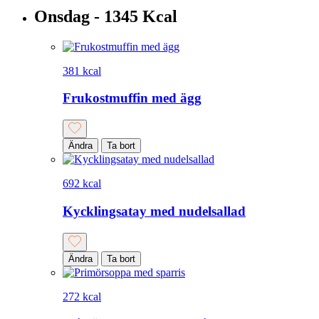
Onsdag - 1345 Kcal
381 kcal
Frukostmuffin med ägg
Ändra
Ta bort
692 kcal
Kycklingsatay med nudelsallad
Ändra
Ta bort
272 kcal