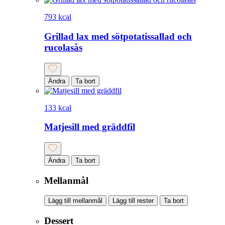
793 kcal
Grillad lax med sötpotatissallad och
rucolasås
Ändra
Ta bort
133 kcal
Matjesill med gräddfil
Ändra
Ta bort
Mellanmål
Lägg till mellanmål
Lägg till rester
Ta bort
Dessert