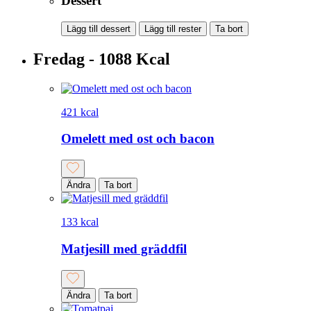
Dessert
Lägg till dessert
Lägg till rester
Ta bort
Fredag - 1088 Kcal
421 kcal
Omelett med ost och bacon
Ändra
Ta bort
133 kcal
Matjesill med gräddfil
Ändra
Ta bort