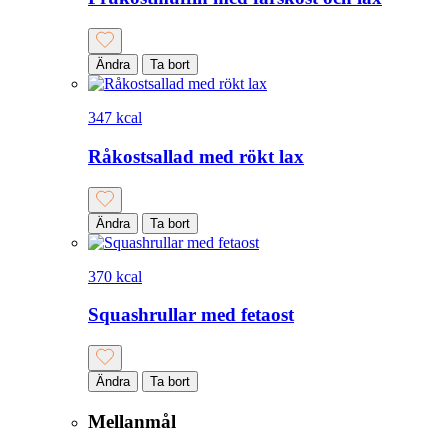
Ändra
Ta bort
347 kcal
Råkostsallad med rökt lax
Ändra
Ta bort
370 kcal
Squashrullar med fetaost
Ändra
Ta bort
Mellanmål