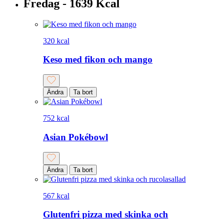
Fredag - 1639 Kcal
320 kcal
Keso med fikon och mango
Ändra
Ta bort
752 kcal
Asian Pokébowl
Ändra
Ta bort
567 kcal
Glutenfri pizza med skinka och