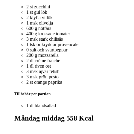
2 st zucchini
1 st gul lök
2 klyfta vitlök
1 msk olivolja
600 g nötfärs
400 g krossade tomater
3 msk stark chilisås
1 tsk örtkryddor provencale
0 salt och svartpeppar
200 g mozzarella
2 dl crème fraiche
1 dl riven ost
3 msk ajvar relish
3 msk grön pesto
2 st orange paprika
Tillbehör per portion
1 dl blandsallad
Måndag middag
558 Kcal