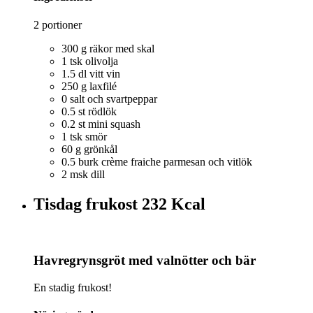
2 portioner
300 g räkor med skal
1 tsk olivolja
1.5 dl vitt vin
250 g laxfilé
0 salt och svartpeppar
0.5 st rödlök
0.2 st mini squash
1 tsk smör
60 g grönkål
0.5 burk crème fraiche parmesan och vitlök
2 msk dill
Tisdag frukost
232 Kcal
Havregrynsgröt med valnötter och bär
En stadig frukost!