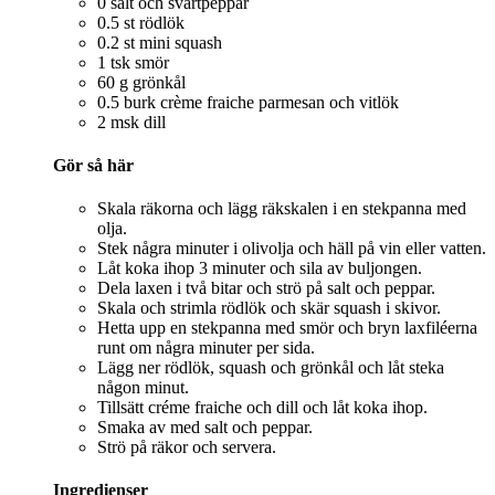
0 salt och svartpeppar
0.5 st rödlök
0.2 st mini squash
1 tsk smör
60 g grönkål
0.5 burk crème fraiche parmesan och vitlök
2 msk dill
Gör så här
Skala räkorna och lägg räkskalen i en stekpanna med
olja.
Stek några minuter i olivolja och häll på vin eller vatten.
Låt koka ihop 3 minuter och sila av buljongen.
Dela laxen i två bitar och strö på salt och peppar.
Skala och strimla rödlök och skär squash i skivor.
Hetta upp en stekpanna med smör och bryn laxfiléerna
runt om några minuter per sida.
Lägg ner rödlök, squash och grönkål och låt steka
någon minut.
Tillsätt créme fraiche och dill och låt koka ihop.
Smaka av med salt och peppar.
Strö på räkor och servera.
Ingredienser