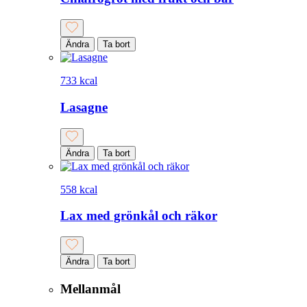
Ändra
Ta bort
733 kcal
Lasagne
Ändra
Ta bort
558 kcal
Lax med grönkål och räkor
Ändra
Ta bort
Mellanmål