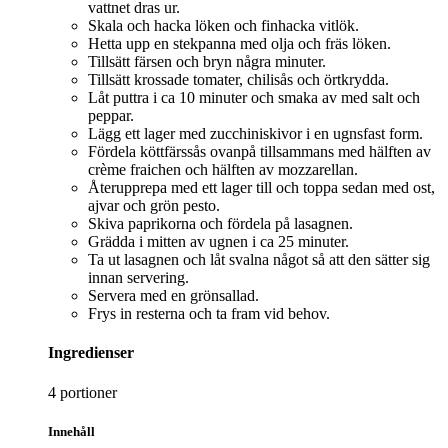
vattnet dras ur.
Skala och hacka löken och finhacka vitlök.
Hetta upp en stekpanna med olja och fräs löken.
Tillsätt färsen och bryn några minuter.
Tillsätt krossade tomater, chilisås och örtkrydda.
Låt puttra i ca 10 minuter och smaka av med salt och
peppar.
Lägg ett lager med zucchiniskivor i en ugnsfast form.
Fördela köttfärssås ovanpå tillsammans med hälften av
crème fraichen och hälften av mozzarellan.
Återupprepa med ett lager till och toppa sedan med ost,
ajvar och grön pesto.
Skiva paprikorna och fördela på lasagnen.
Grädda i mitten av ugnen i ca 25 minuter.
Ta ut lasagnen och låt svalna något så att den sätter sig
innan servering.
Servera med en grönsallad.
Frys in resterna och ta fram vid behov.
Ingredienser
4 portioner
Innehåll