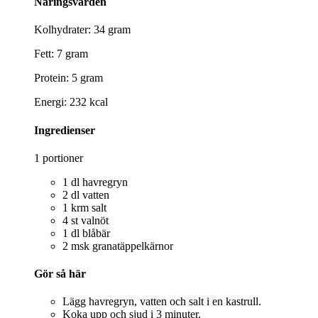
Näringsvärden
Kolhydrater: 34 gram
Fett: 7 gram
Protein: 5 gram
Energi: 232 kcal
Ingredienser
1 portioner
1 dl havregryn
2 dl vatten
1 krm salt
4 st valnöt
1 dl blåbär
2 msk granatäppelkärnor
Gör så här
Lägg havregryn, vatten och salt i en kastrull.
Koka upp och sjud i 3 minuter.