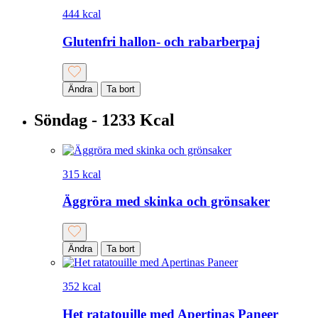
444 kcal
Glutenfri hallon- och rabarberpaj
Ändra
Ta bort
Söndag - 1233 Kcal
315 kcal
Äggröra med skinka och grönsaker
Ändra
Ta bort
352 kcal
Het ratatouille med Apertinas Paneer