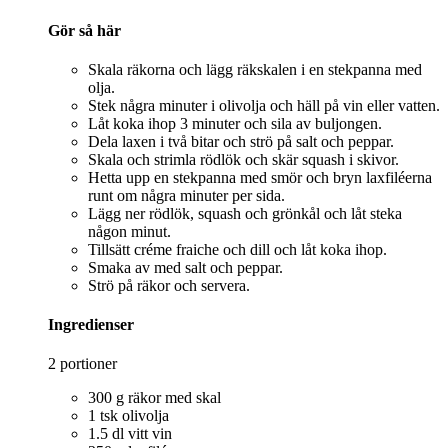
Gör så här
Skala räkorna och lägg räkskalen i en stekpanna med
olja.
Stek några minuter i olivolja och häll på vin eller vatten.
Låt koka ihop 3 minuter och sila av buljongen.
Dela laxen i två bitar och strö på salt och peppar.
Skala och strimla rödlök och skär squash i skivor.
Hetta upp en stekpanna med smör och bryn laxfiléerna
runt om några minuter per sida.
Lägg ner rödlök, squash och grönkål och låt steka
någon minut.
Tillsätt créme fraiche och dill och låt koka ihop.
Smaka av med salt och peppar.
Strö på räkor och servera.
Ingredienser
2 portioner
300 g räkor med skal
1 tsk olivolja
1.5 dl vitt vin