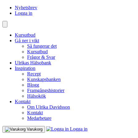
Nyhetsbrev
Logga in
Kursutbud
Gå ner i vikt
Så fungerar det
Kursutbud
Frågor & Svar
Ulrikas Hälsobank
Inspiration
Recept
Kunskapsbanken
Blogg
Framgångshistorier
Hälsokök
Kontakt
Om Ulrika Davidsson
Kontakt
Medarbetare
Logga in
Varukorg