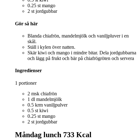
0.25 st mango
2 st jordgubbar
Gör så här
Blanda chiafrön, mandelmjölk och vaniljpluver i en
skål.
Ställ i kylen över natten.
Skär kiwi och mango i mindre bitar. Dela jordgubbarna
och lägg på frukt och bär på chiafrögröten och servera
Ingredienser
1 portioner
2 msk chiafrön
1 dl mandelmjölk
0.5 krm vaniljpulver
0.5 st kiwi
0.25 st mango
2 st jordgubbar
Måndag lunch
733 Kcal