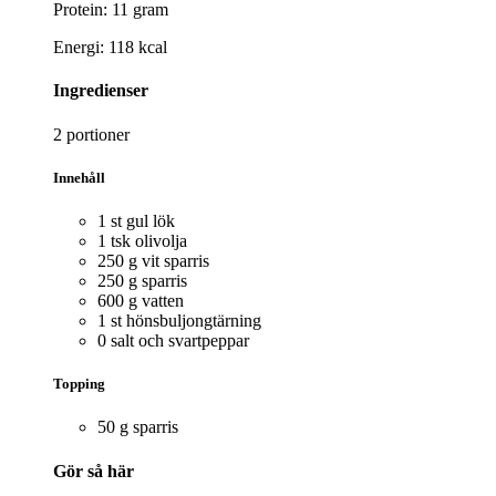
Protein: 11 gram
Energi: 118 kcal
Ingredienser
2 portioner
Innehåll
1 st gul lök
1 tsk olivolja
250 g vit sparris
250 g sparris
600 g vatten
1 st hönsbuljongtärning
0 salt och svartpeppar
Topping
50 g sparris
Gör så här