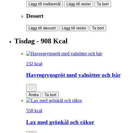
Lägg till mellanmål
Lägg till rester
Ta bort
Dessert
Lägg till dessert
Lägg till rester
Ta bort
Tisdag - 908 Kcal
232 kcal
Havregrynsgröt med valnötter och bär
Ändra
Ta bort
558 kcal
Lax med grönkål och räkor