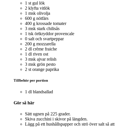
1 st gul lök
2 klyfta vitlök
1 msk olivolja
600 g nötfärs
400 g krossade tomater
3 msk stark chilisås
1 tsk örtkryddor provencale
0 salt och svartpeppar
200 g mozzarella
2 dl crème fraiche
1 dl riven ost
3 msk ajvar relish
3 msk grön pesto
2 st orange paprika
Tillbehör per portion
1 dl blandsallad
Gör så här
Sätt ugnen på 225 grader.
Skiva zucchini i skivor på längden.
Lägg på ett hushållspapper och strö över salt så att