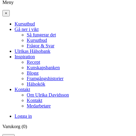
Meny
×
Kursutbud
Gå ner i vikt
Så fungerar det
Kursutbud
Frågor & Svar
Ulrikas Hälsobank
Inspiration
Recept
Kunskapsbanken
Blogg
Framgångshistorier
Hälsokök
Kontakt
Om Ulrika Davidsson
Kontakt
Medarbetare
Logga in
Varukorg (0)