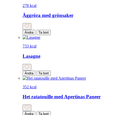
278 kcal
Äggröra med grönsaker
Ändra
Ta bort
733 kcal
Lasagne
Ändra
Ta bort
352 kcal
Het ratatouille med Apertinas Paneer
Ändra
Ta bort