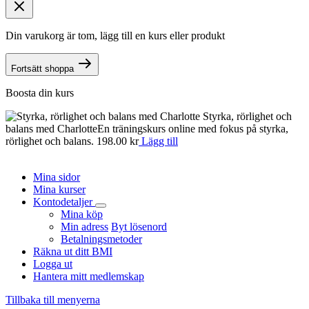
Din varukorg är tom, lägg till en kurs eller produkt
Fortsätt shoppa
Boosta din kurs
Styrka, rörlighet och
balans med Charlotte
En träningskurs online med fokus på styrka,
n
rörlighet och balans.
198.00
kr
Lägg till
o
d
Mina sidor
Mina kurser
Kontodetaljer
Mina köp
Min adress
Byt lösenord
Betalningsmetoder
Räkna ut ditt BMI
Logga ut
Hantera mitt medlemskap
Tillbaka till menyerna