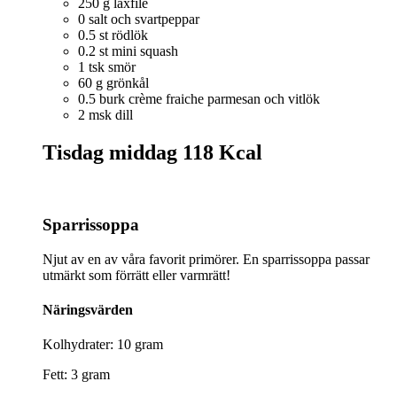
250 g laxfilé
0 salt och svartpeppar
0.5 st rödlök
0.2 st mini squash
1 tsk smör
60 g grönkål
0.5 burk crème fraiche parmesan och vitlök
2 msk dill
Tisdag middag
118 Kcal
Sparrissoppa
Njut av en av våra favorit primörer. En sparrissoppa passar
utmärkt som förrätt eller varmrätt!
Näringsvärden
Kolhydrater: 10 gram
Fett: 3 gram