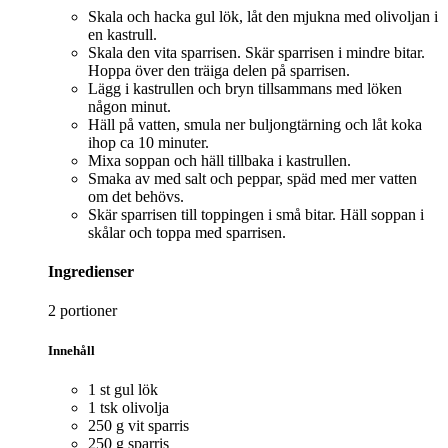
Skala och hacka gul lök, låt den mjukna med olivoljan i
en kastrull.
Skala den vita sparrisen. Skär sparrisen i mindre bitar.
Hoppa över den träiga delen på sparrisen.
Lägg i kastrullen och bryn tillsammans med löken
någon minut.
Häll på vatten, smula ner buljongtärning och låt koka
ihop ca 10 minuter.
Mixa soppan och häll tillbaka i kastrullen.
Smaka av med salt och peppar, späd med mer vatten
om det behövs.
Skär sparrisen till toppingen i små bitar. Häll soppan i
skålar och toppa med sparrisen.
Ingredienser
2 portioner
Innehåll
1 st gul lök
1 tsk olivolja
250 g vit sparris
250 g sparris