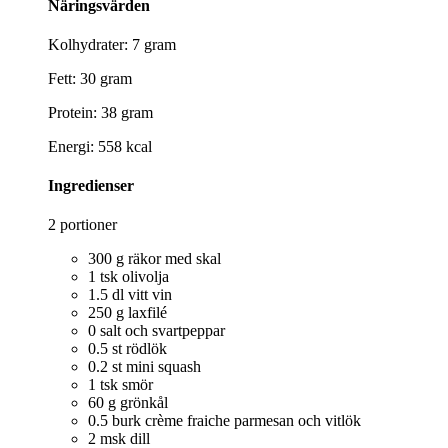
Näringsvärden
Kolhydrater: 7 gram
Fett: 30 gram
Protein: 38 gram
Energi: 558 kcal
Ingredienser
2 portioner
300 g räkor med skal
1 tsk olivolja
1.5 dl vitt vin
250 g laxfilé
0 salt och svartpeppar
0.5 st rödlök
0.2 st mini squash
1 tsk smör
60 g grönkål
0.5 burk crème fraiche parmesan och vitlök
2 msk dill