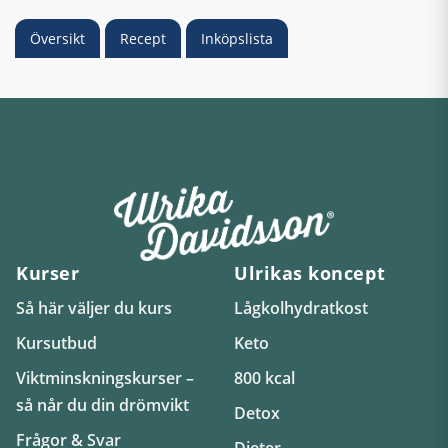
Översikt
Recept
Inköpslista
Kurser
Ulrikas koncept
Så här väljer du kurs
Lågkolhydratkost
Kursutbud
Keto
Viktminskningskurser –
800 kcal
så når du din drömvikt
Detox
Frågor & Svar
Dieter