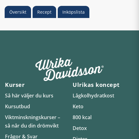
Översikt
Recept
Inköpslista
Kurser
Ulrikas koncept
Så här väljer du kurs
Lågkolhydratkost
Kursutbud
Keto
Viktminskningskurser –
800 kcal
så når du din drömvikt
Detox
Frågor & Svar
Dieter