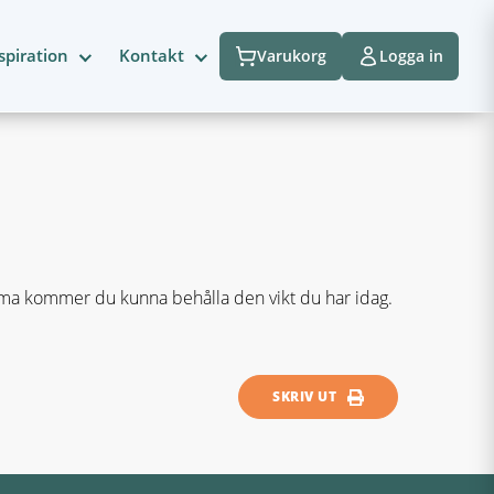
spiration
Kontakt
Varukorg
Logga in
ema kommer du kunna behålla den vikt du har idag.
SKRIV UT