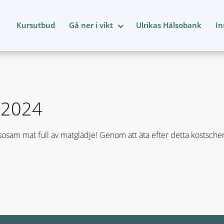
Kursutbud
Gå ner i vikt
Ulrikas Hälsobank
In
6 2024
osam mat full av matglädje! Genom att äta efter detta kostsch