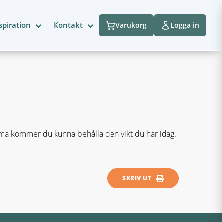
spiration
Kontakt
Varukorg
Logga in
ema kommer du kunna behålla den vikt du har idag.
SKRIV UT