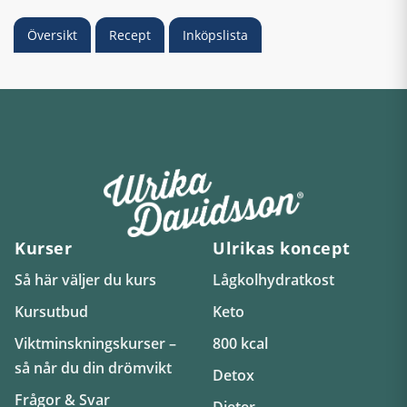
Översikt
Recept
Inköpslista
Kurser
Ulrikas koncept
Så här väljer du kurs
Lågkolhydratkost
Kursutbud
Keto
Viktminskningskurser –
800 kcal
så når du din drömvikt
Detox
Frågor & Svar
Dieter