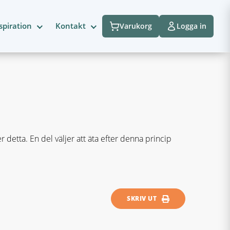
spiration
Kontakt
Varukorg
Logga in
 detta. En del väljer att äta efter denna princip
SKRIV UT