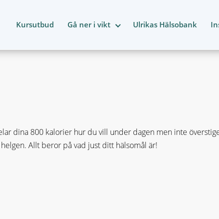
Kursutbud
Gå ner i vikt
Ulrikas Hälsobank
In
elar dina 800 kalorier hur du vill under dagen men inte överstiger
 helgen. Allt beror på vad just ditt hälsomål är!