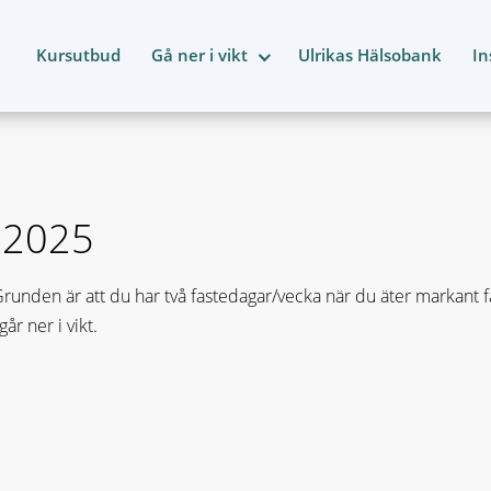
Kursutbud
Gå ner i vikt
Ulrikas Hälsobank
In
 2025
nden är att du har två fastedagar/vecka när du äter markant fär
r ner i vikt.