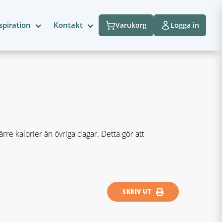
spiration
Kontakt
Varukorg
Logga in
re kalorier än övriga dagar. Detta gör att
SKRIV UT