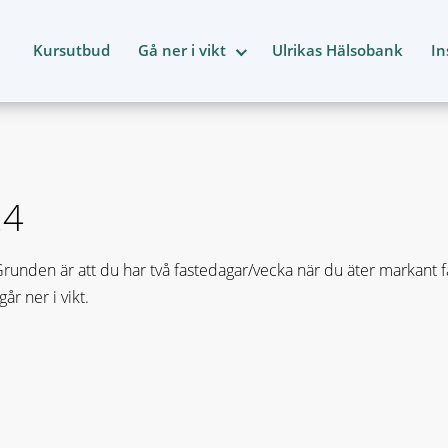
Kursutbud
Gå ner i vikt
Ulrikas Hälsobank
In
24
nden är att du har två fastedagar/vecka när du äter markant fär
r ner i vikt.