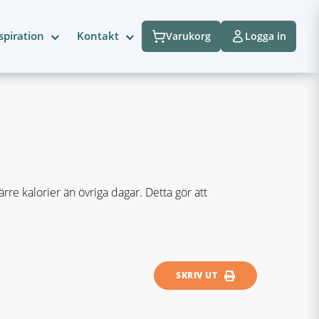
spiration
Kontakt
Varukorg
Logga in
re kalorier än övriga dagar. Detta gör att
SKRIV UT