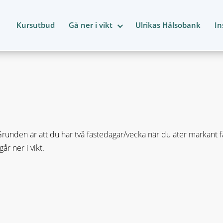
Kursutbud
Gå ner i vikt
Ulrikas Hälsobank
In
nden är att du har två fastedagar/vecka när du äter markant fär
r ner i vikt.