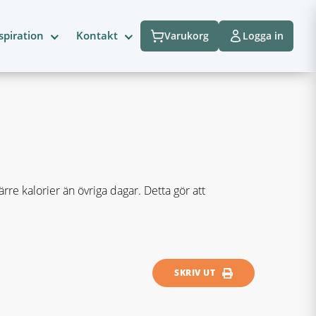
spiration
Kontakt
Varukorg
Logga in
re kalorier än övriga dagar. Detta gör att
SKRIV UT