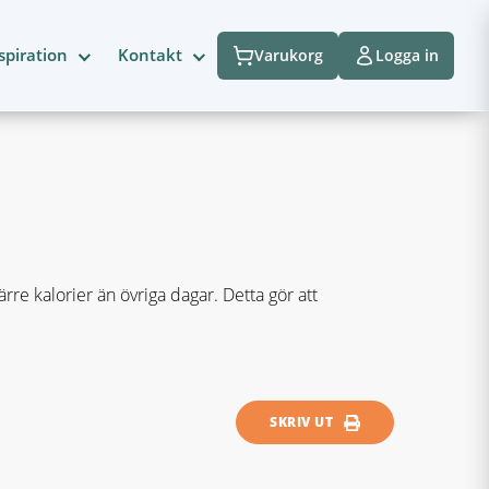
spiration
Kontakt
Varukorg
Logga in
re kalorier än övriga dagar. Detta gör att
SKRIV UT