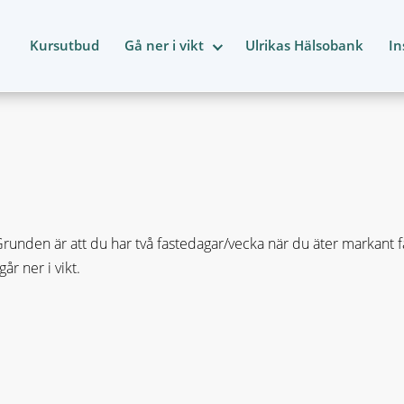
Kursutbud
Gå ner i vikt
Ulrikas Hälsobank
In
nden är att du har två fastedagar/vecka när du äter markant fär
r ner i vikt.