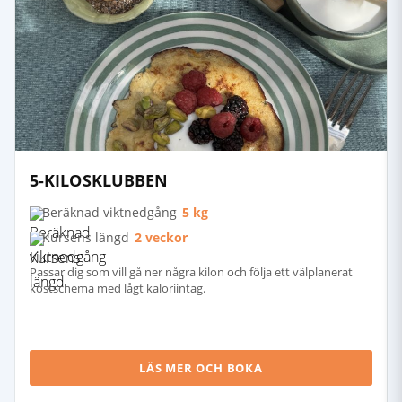
5-KILOSKLUBBEN
Beräknad viktnedgång
5 kg
Kursens längd
2 veckor
Passar dig som vill gå ner några kilon och följa ett välplanerat
kostschema med lågt kaloriintag.
LÄS MER OCH BOKA