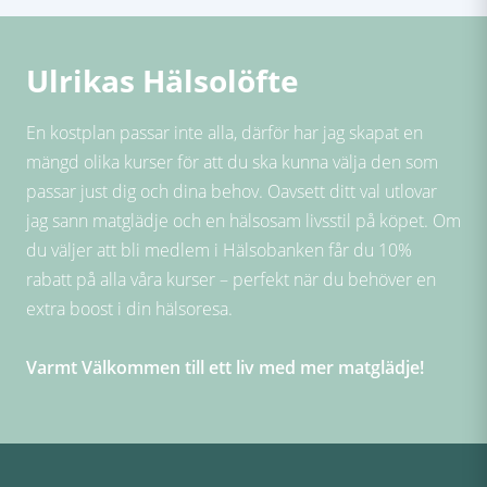
Ulrikas Hälsolöfte
En kostplan passar inte alla, därför har jag skapat en
mängd olika kurser för att du ska kunna välja den som
passar just dig och dina behov. Oavsett ditt val utlovar
jag sann matglädje och en hälsosam livsstil på köpet. Om
du väljer att bli medlem i Hälsobanken får du 10%
rabatt på alla våra kurser – perfekt när du behöver en
extra boost i din hälsoresa.
Varmt Välkommen till ett liv med mer matglädje!