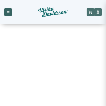
Effektiv
viktminskning
med hållbara