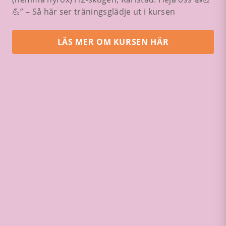
💪” – Så här ser träningsglädje ut i kursen
LÄS MER OM KURSEN HÄR
M
N
S
F
90+
fyl
pi
sma