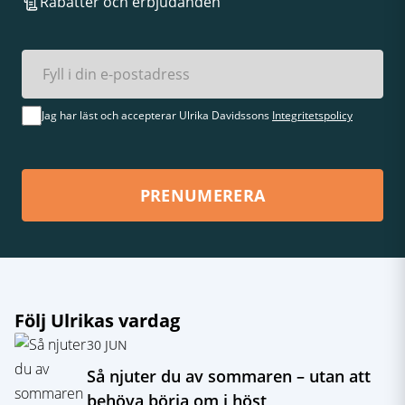
Rabatter och erbjudanden
Jag har läst och accepterar Ulrika Davidssons
Integritetspolicy
PRENUMERERA
Följ Ulrikas vardag
30 JUN
Så njuter du av sommaren – utan att
behöva börja om i höst