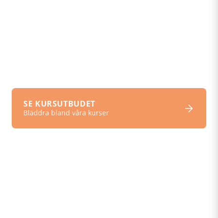
metoder
Kurser med inspirerande recept fyllda med
matglädje och praktiska verktyg för att nå just dina
personliga hälsomål.
SE KURSUTBUDET
Bläddra bland våra kurser