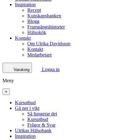
Inspiration
Recept
Kunskapsbanken
Blogg
Framgångshistorier
Hälsokök
Kontakt
Om Ulrika Davidsson
Kontakt
Medarbetare
Logga in
Varukorg
Meny
×
Kursutbud
Gå ner i vikt
Så fungerar det
Kursutbud
Frågor & Svar
Ulrikas Hälsobank
Inspiration