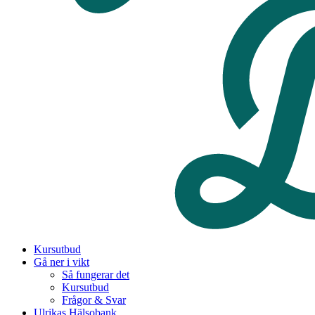
Kursutbud
Gå ner i vikt
Så fungerar det
Kursutbud
Frågor & Svar
Ulrikas Hälsobank