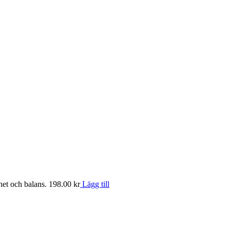
het och balans.
198.00
kr
Lägg till
k