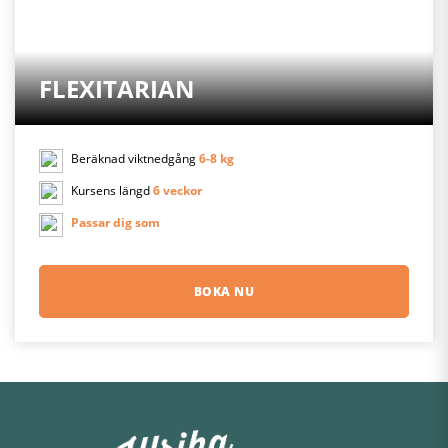
FLEXITARIAN
Beräknad viktnedgång
6-8 kg
Kursens längd
6 veckor
Passar dig som
BOKA NU